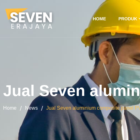
HOME
PRODUK
Jual Seven alumi
/
/
Home
News
Jual Seven aluminium composite panel 