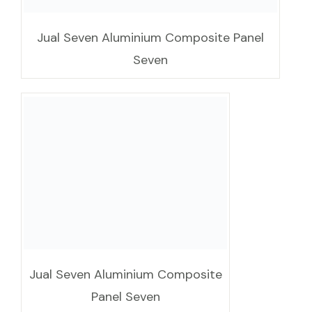
Jual Seven Aluminium Composite
Panel Seven
SEVEN Aluminum Composite Panel PVDF 0.5
Dengan rincian panel sebagai berikut :
Material Thickness (mm)