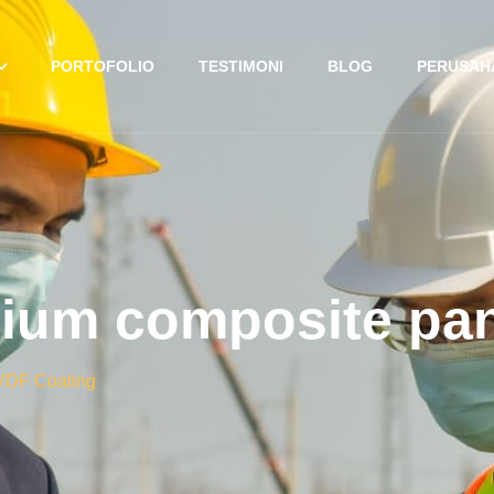
PORTOFOLIO
TESTIMONI
BLOG
PERUSAH
nium composite pa
PVDF Coating