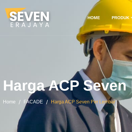
HOME
PRODUK
Harga ACP Seven 
/
/
Home
FACADE
Harga ACP Seven Per Lembar