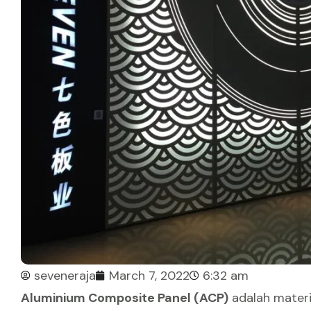
seveneraja
March 7, 2022
6:32 am
Aluminium Composite Panel (ACP)
adalah materi