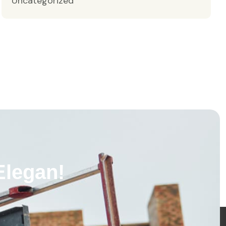
Uncategorized
legan!