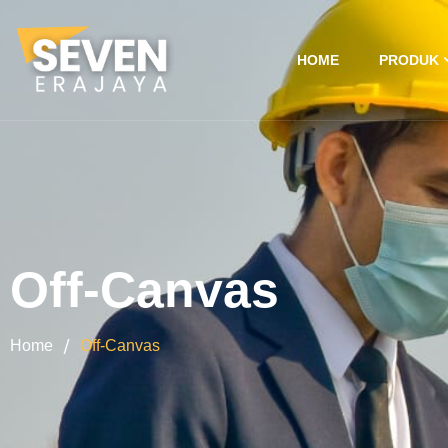
HOME
PRODUK
Off-Canvas
/
Home
Off-Canvas