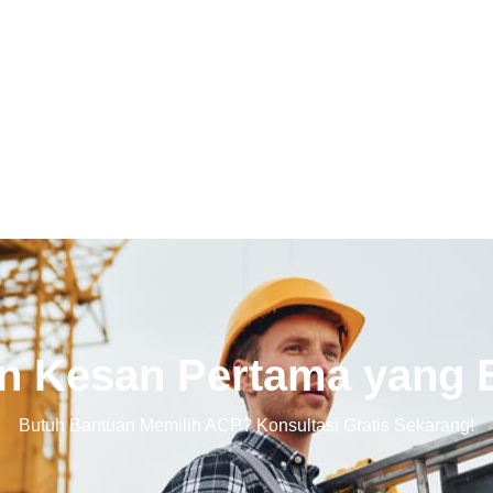
n Kesan Pertama yang E
Butuh Bantuan Memilih ACP? Konsultasi Gratis Sekarang!