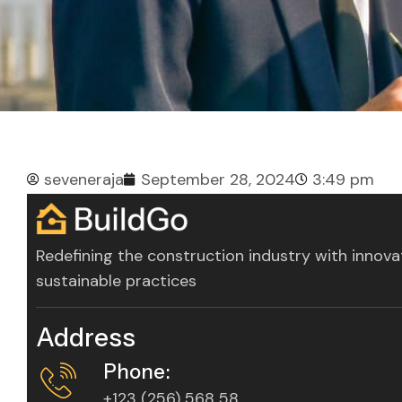
seveneraja
September 28, 2024
3:49 pm
Redefining the construction industry with innova
sustainable practices
Address
Phone:
+123 (256) 568 58