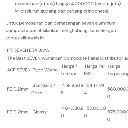
persediaan (stock) hingga 4.000.000 (empat juta)
2
M
diseluruh gudang dan cabang di Indonesia.
Untuk pemesanan dan pemasangan seven aluminium
composite panel, silahkan menghubungi kami dengan
kontak dibawah ini :
PT. SEVEN ERA JAYA
The Best SEVEN Aluminium Composite Panel Distributor 
Harga /
Harga Per
Harga
ACP SEVEN
Type Warna
Lembar
M2
Terpasan
Standard /
458,956.8
154,177.9
PE 0.21mm
560,000.
Dove
8
4
0
464,380.8
156,000.0
PE 0.21mm
Glossy
575,000.
0
0
0