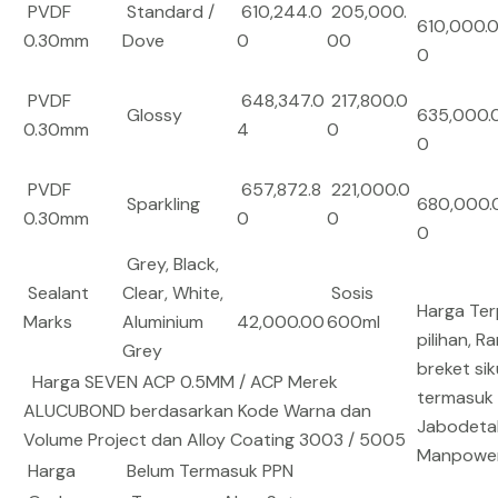
PVDF
Standard /
610,244.0
205,000.
610,000.
0.30mm
Dove
0
00
0
PVDF
648,347.0
217,800.0
Glossy
635,000.
0.30mm
4
0
0
PVDF
657,872.8
221,000.0
Sparkling
680,000.
0.30mm
0
0
0
Grey, Black,
Sealant
Clear, White,
Sosis
Harga Ter
Marks
Aluminium
42,000.00
600ml
pilihan, 
Grey
breket sik
Harga SEVEN ACP 0.5MM / ACP Merek
termasuk :
ALUCUBOND berdasarkan Kode Warna dan
Jabodetab
Volume Project dan Alloy Coating 3003 / 5005
Manpowe
Harga
Belum Termasuk PPN